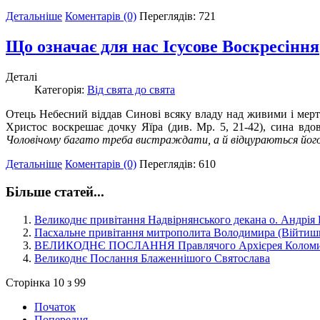
Детальніше
Коментарів (0)
Переглядів: 721
Що означає для нас Ісусове Воскресіння
Деталі
Категорія:
Від свята до свята
Отець Небесний віддав Синові всяку владу над живими і мерт
Христос воскрешає дочку Яїра (див. Мр. 5, 21-42), сина вдови
Чоловічому багато треба вистраждати, а й відцураються його 
Детальніше
Коментарів (0)
Переглядів: 610
Більше статей...
Великоднє привітання Надвірнянського декана о. Андрія 
Пасхальне привітання митрополита Володимира (Війтиш
ВЕЛИКОДНЄ ПОСЛАННЯ Правлячого Архієрея Коломийсь
Великоднє Послання Блаженнішого Святослава
Сторінка 10 з 99
Початок
Попередня