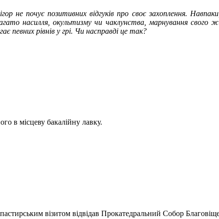
 не почує позитивних відгуків про своє захоплення. Навпаки, і 
гато насилля, окультизму чи чаклунства, марнування свого 
ає певних рівнів у грі. Чи насправді це так?
ого в місцеву бакалійну лавку.
 пастирським візитом відвідав Прокатедральний Собор Благовіще