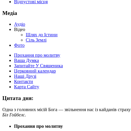
Відпустові місця
Медіа
Аудіо
Відео
Шлях до Істини
Сіль Землі
Фото
Прохання про молитву
Ваша Думка
Запитайте У Священика
Церковний календар
Наші Друзі
Контакти
Карта Сайту
Цитата дня:
Одна з головних місій Бога — звільнення нас із кайданів страх
Біл Гойбелс.
Прохання про молитву