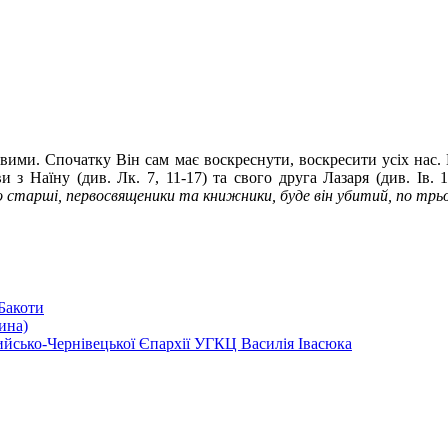
вими. Спочатку Він сам має воскреснути, воскресити усіх нас. 
 з Наїну (див. Лк. 7, 11-17) та свого друга Лазаря (див. Ів. 
старші, первосвященики та книжники, буде він убитий, по трьо
Бакоти
ина)
ко-Чернівецької Єпархії УГКЦ Василія Івасюка