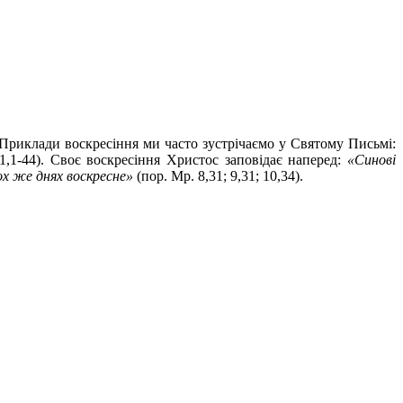
Приклади воскресіння ми часто зустрічаємо у Святому Письмі:
11,1-44). Своє воскресіння Христос заповідає наперед:
«Синові
х же днях воскресне»
(пор. Мр. 8,31; 9,31; 10,34).