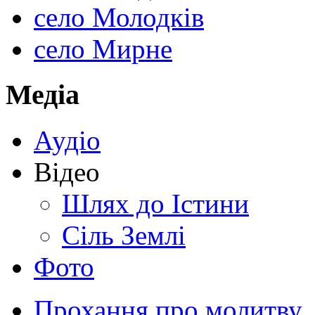
село Молодків
село Мирне
Медіа
Аудіо
Відео
Шлях до Істини
Сіль Землі
Фото
Прохання про молитву