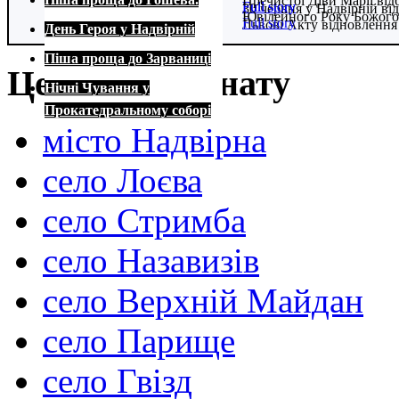
Пречистої Діви Марії від
Full story
Full story
30 червня у Надвірній в
Ювілейного Року Божого
Full story
Львові Акту відновлення
День Героя у Надвірній
Full story
Full story
Піша проща до Зарваниці
Церкви Деканату
Нічні Чування у
Прокатедральному соборі
місто Надвірна
село Лоєва
село Стримба
село Назавизів
село Верхній Майдан
село Парище
село Гвізд