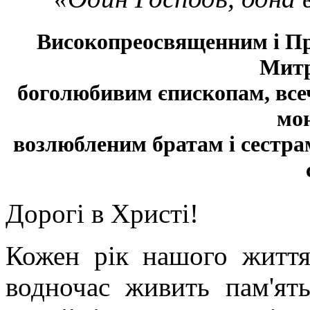
Високопреосвященним і П
Митр
боголюбивим єпископам, все
мо
возлюбленим братам і сестрам,
Дорогі в Христі!
Кожен рік нашого життя
водночас живить пам'ят