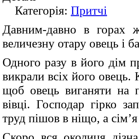
Категорія:
Притчі
Давним-давно в горах ж
величезну отару овець і ба
Одного разу в його дім пр
викрали всіх його овець.
щоб овець виганяти на 
вівці. Господар гірко за
труд пішов в ніщо, а сім’я
Скоро вся околиця дізна