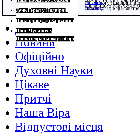
Пречистої Діви Марії від
Full story
Full story
30 червня у Надвірній в
Ювілейного Року Божого
Full story
Львові Акту відновлення
День Героя у Надвірній
Full story
Full story
Піша проща до Зарваниці
Домівка
Нічні Чування у
Новини
Прокатедральному соборі
Офіційно
Духовні Науки
Цікаве
Притчі
Наша Віра
Відпустові місця