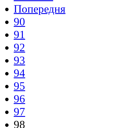
Попередня
90
91
92
93
94
95
96
97
98