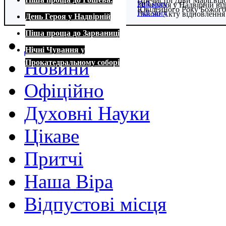
Пречистої Діви Марії від
Full story
Full story
30 червня у Надвірній в
Ювілейного Року Божого
Full story
Львові Акту відновлення
День Героя у Надвірній
Full story
Full story
Піша проща до Зарваниці
Домівка
Нічні Чування у
Новини
Прокатедральному соборі
Офіційно
Духовні Науки
Цікаве
Притчі
Наша Віра
Відпустові місця