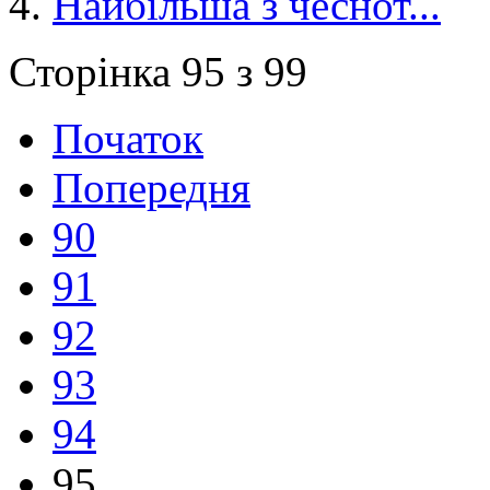
Найбільша з чеснот...
Сторінка 95 з 99
Початок
Попередня
90
91
92
93
94
95