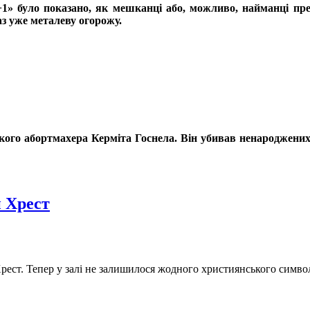
+1» було показано, як мешканці або, можливо, найманці пр
аз уже металеву огорожу.
го абортмахера Керміта Госнела. Він убивав ненароджених діт
и Хрест
рест. Тепер у залі не залишилося жодного християнського симво