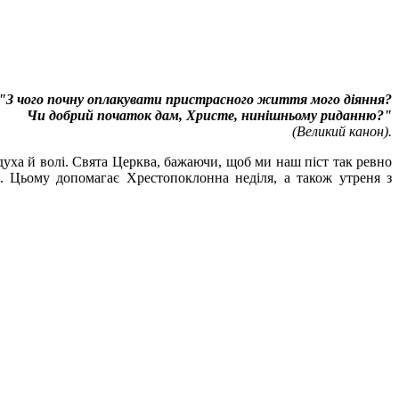
"З чого почну оплакувати пристрасного життя мого діяння?
Чи добрий початок дам, Христе, нинішньому риданню?"
(Великий канон).
духа й волі. Свята Церква, бажаючи, щоб ми наш піст так ревно
и. Цьому допомагає Хрестопоклонна неділя, а також утреня з