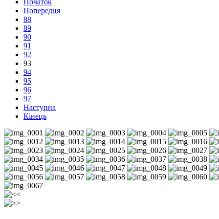
Початок
Попередня
88
89
90
91
92
93
94
95
96
97
Наступна
Кінець