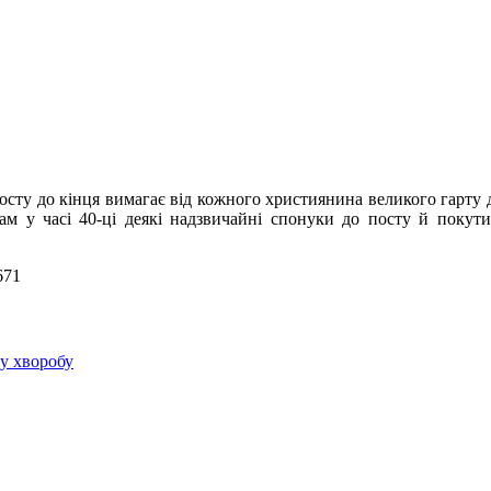
осту до кінця вимагає від кожного християнина великого гарту 
ам у часі 40-ці деякі надзвичайні спонуки до посту й покут
671
ну хворобу