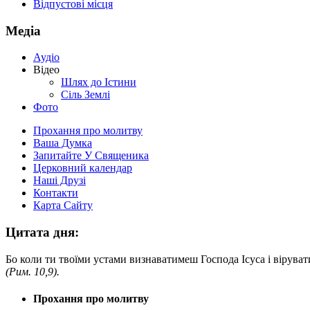
Відпустові місця
Медіа
Аудіо
Відео
Шлях до Істини
Сіль Землі
Фото
Прохання про молитву
Ваша Думка
Запитайте У Священика
Церковний календар
Наші Друзі
Контакти
Карта Сайту
Цитата дня:
Бо коли ти твоїми устами визнаватимеш Господа Ісуса і віруват
(Рим. 10,9).
Прохання про молитву