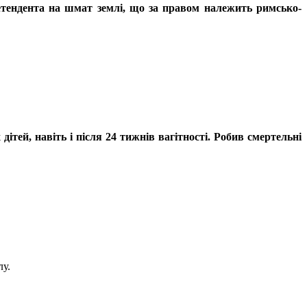
етендента на шмат землі, що за правом належить римсько-
ей, навіть і після 24 тижнів вагітності. Робив смертельні
лу.