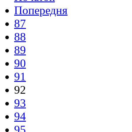
Попередня
87
88
89
90
91
92
93
94
95