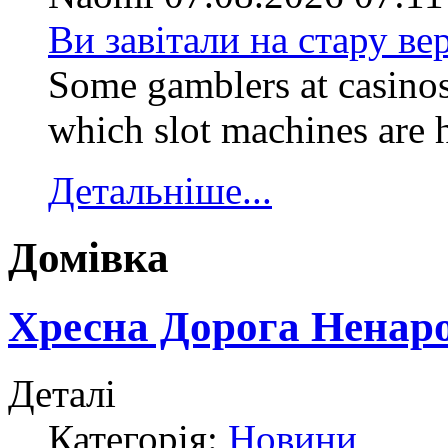
Ви завітали на стару ве
Some gamblers at casinos 
which slot machines are ho
Детальніше...
Домівка
Хресна Дорога Ненар
Деталі
Категорія:
Новини