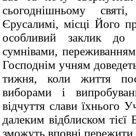
сьогоднішньому святі
Єрусалимі, місці Його п
особливий заклик до 
сумнівами, переживаннями
Господнім учням доведеть
тижня, коли життя по
виборами і випробува
відчуття слави їхнього У
далеким відблиском тієї 
зможуть вповні пережити 