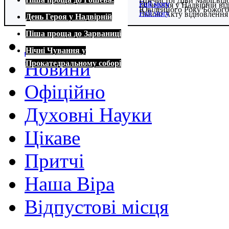
Пречистої Діви Марії від
Full story
Full story
30 червня у Надвірній в
Ювілейного Року Божого
Full story
Львові Акту відновлення
День Героя у Надвірній
Full story
Full story
Піша проща до Зарваниці
Домівка
Нічні Чування у
Новини
Прокатедральному соборі
Офіційно
Духовні Науки
Цікаве
Притчі
Наша Віра
Відпустові місця