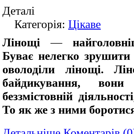
Деталі
Категорія:
Цікаве
Лінощі
—
найголовні
Буває нелегко зрушити
оволоділи лінощі. Л
байдикування, вон
беззмістовній діяльност
То як же з ними боротис
Детальніше
Коментарів (0