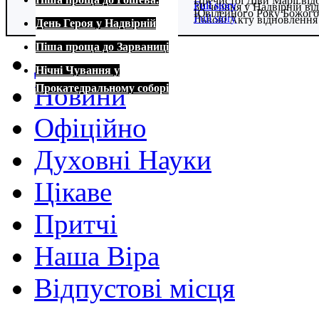
Пречистої Діви Марії від
Full story
Full story
30 червня у Надвірній в
Ювілейного Року Божого
Full story
Львові Акту відновлення
День Героя у Надвірній
Full story
Full story
Піша проща до Зарваниці
Домівка
Нічні Чування у
Новини
Прокатедральному соборі
Офіційно
Духовні Науки
Цікаве
Притчі
Наша Віра
Відпустові місця