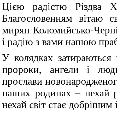
Цією радістю Різдва Х
Благословенням вітаю с
мирян Коломийсько-Чернів
і радію з вами нашою пра
У колядках затираються 
пророки, ангели і люд
прослави новонародженог
наших родинах – нехай р
нехай світ стає добрішим