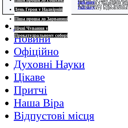
Пречистої Діви Марії від
Full story
Full story
30 червня у Надвірній в
Ювілейного Року Божого
Full story
Львові Акту відновлення
День Героя у Надвірній
Full story
Full story
Піша проща до Зарваниці
Домівка
Нічні Чування у
Новини
Прокатедральному соборі
Офіційно
Духовні Науки
Цікаве
Притчі
Наша Віра
Відпустові місця