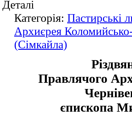
Деталі
Категорія:
Пастирські л
Архиєрея Коломийсько-
(Сімкайла)
Рiздвя
Правлячого Арх
Чернiве
єпископа М