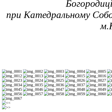
Богородиц
при Катедральному Соб
м.