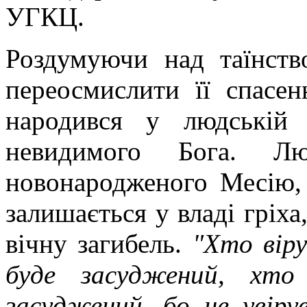
УГКЦ.
Роздумуючи над таїнств
переосмислити її спасен
народився у людській
невидимого Бога. Л
новонародженого Месію, 
залишається у владі гріха,
вічну загибель.
"Хто віру
буде засуджений, хт
засуджений, бо не увіру