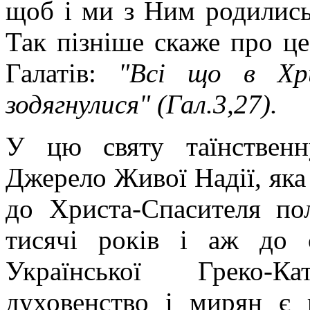
щоб і ми з Ним родились
Так пізніше скаже про ц
Галатів:
"Всі що в Хр
зодягнулися" (Гал.3,27).
У цю святу таїнственн
Джерело Живої Надії, яка 
до Христа-Спасителя по
тисячі років і аж до 
Української Греко-К
духовенство і мирян є 