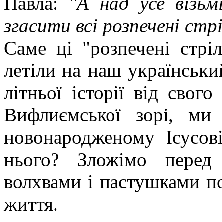
Павла:
"А над усе візь
згасити всі розпечені стрі
Саме ці "розпечені стрі
летіли на наш українськи
літньої історії від свог
Вифлиємської зорі, ми
новонародженому Ісусов
нього? Зложімо перед
волхвами і пастушками по
життя.