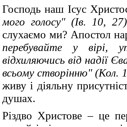
Господь наш Ісус Христо
мого голосу" (Ів. 10, 27)
слухаємо ми? Апостол нар
перебувайте у вірі, 
відхиляючись від надії Єва
всьому створінню" (Кол. 1
живу і діяльну присутніс
душах.
Різдво Христове – це п