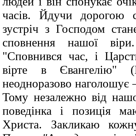
людей і він спонукає очі
часів. Йдучи дорогою 
зустріч з Господом ста
сповнення нашої віри
"Сповнився час, і Царст
вірте в Євангелію" (
неодноразово наголошує –
Тому незалежно від нашо
поведінка і позиція м
Христа. Закликаю кож