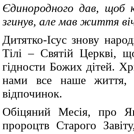
Єдинородного дав, щоб к
згинув, але мав життя вічн
Дитятко-Ісус знову наро
Тілі – Святій Церкві, щ
гідности Божих дітей. Хр
нами все наше життя, 
відпочинок.
Обіцяний Месія, про Я
пророцтв Старого Завіту