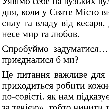
Уявімо себе на вузьких в
дня, коли у Святе Місто вв
силу та владу від кесаря,
несе мир та любов.
Спробуймо задуматися… 
приєдналися б ми?
Це питання важливе для 
приходиться робити кожн
по-совісті. як нам підказ
за течією», тобто чинити т