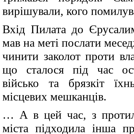
вирішували, кого помилува
Вхід Пилата до Єрусалим
мав на меті послати месед
чинити заколот проти вла
що сталося під час ос
військо та брязкіт їх
місцевих мешканців.
… А в цей час, з проти
міста підходила інша п