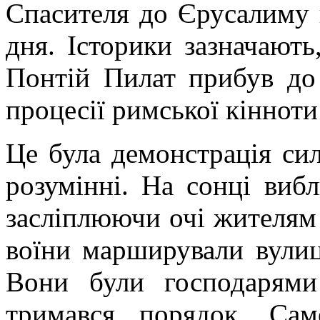
Спасителя до Єрусалиму 
дня. Історики зазначают
Понтій Пилат прибув до
процесії римської кінноти 
Це була демонстрація си
розумінні. На сонці виб
засліплюючи очі жителям
воїни марширували вулиц
Вони були господарям
тримався порядок. Са