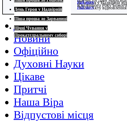
Пречистої Діви Марії від
Full story
Full story
30 червня у Надвірній в
Ювілейного Року Божого
Full story
Львові Акту відновлення
День Героя у Надвірній
Full story
Full story
Піша проща до Зарваниці
Домівка
Нічні Чування у
Новини
Прокатедральному соборі
Офіційно
Духовні Науки
Цікаве
Притчі
Наша Віра
Відпустові місця