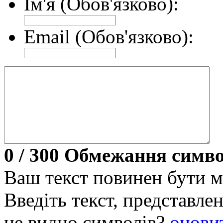
Ім'я (Обов'язково):
Email (Обов'язково):
0
/ 300
Обмежання симво
Ваш текст повинен бути м
Введіть текст, представл
не видно символів?
онови