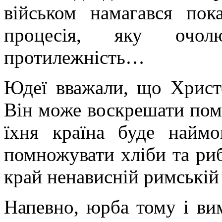
військом намагався пок
процесія, яку очо
протилежність…
Юдеї вважали, що Христ
Він може воскрешати поме
їхня країна буде найм
помножувати хліби та рибу
край ненависній римській 
Напевно, юрба тому і ви