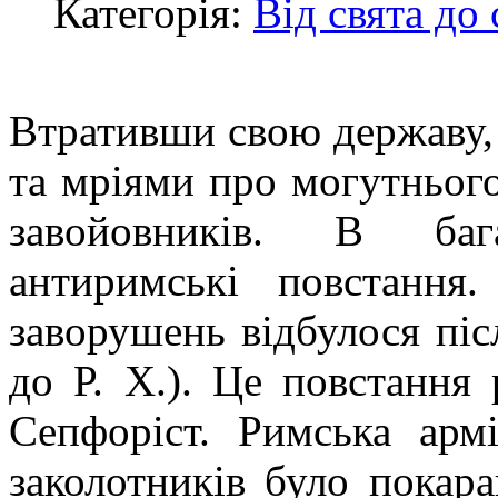
Категорія:
Від свята до 
Втративши свою державу, 
та мріями про могутньог
завойовників. В баг
антиримські повстання
заворушень відбулося післ
до Р. Х.). Це повстання 
Сепфоріст. Римська арм
заколотників було покара